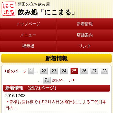
蒲田の立ち飲み屋
飲み処「にこまる」
トップページ
新着情報
メニュー
店舗案内
掲示板
リンク
新着情報
前のページ
1
…
22
23
24
25
26
27
28
…
71
次のページ
新着情報 （25/71ページ）
2016/12/08
皆様お疲れ様です❗12月８日(木曜日)にこまる二代目本
日の…