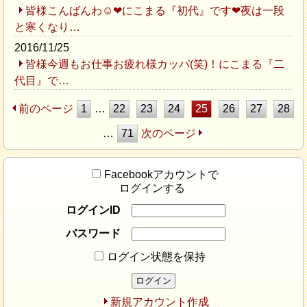
皆様こんばんわ☺❤にこまる『初代』です❤夜は一段
と寒くなり…
2016/11/25
皆様今週もお仕事お疲れ様カッパ(笑)！にこまる『二
代目』で…
前のページ
1
…
22
23
24
25
26
27
28
…
71
次のページ
Facebookアカウントで
ログインする
ログインID
パスワード
ログイン状態を保持
新規アカウント作成