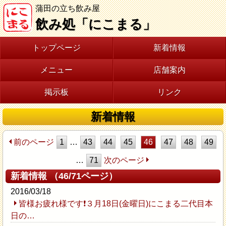
蒲田の立ち飲み屋
飲み処「にこまる」
トップページ
新着情報
メニュー
店舗案内
掲示板
リンク
新着情報
前のページ
1
…
43
44
45
46
47
48
49
…
71
次のページ
新着情報 （46/71ページ）
2016/03/18
皆様お疲れ様です❗３月18日(金曜日)にこまる二代目本
日の…