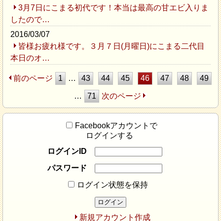
3月7日にこまる初代です！本当は最高の甘エビ入りま
したので…
2016/03/07
皆様お疲れ様です。３月７日(月曜日)にこまる二代目
本日のオ…
前のページ
1
…
43
44
45
46
47
48
49
…
71
次のページ
Facebookアカウントで
ログインする
ログインID
パスワード
ログイン状態を保持
新規アカウント作成