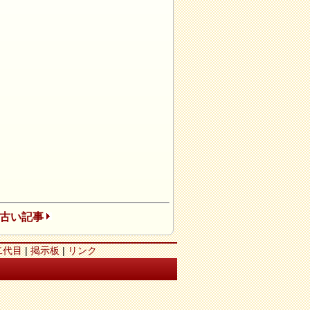
古い記事
二代目
|
掲示板
|
リンク