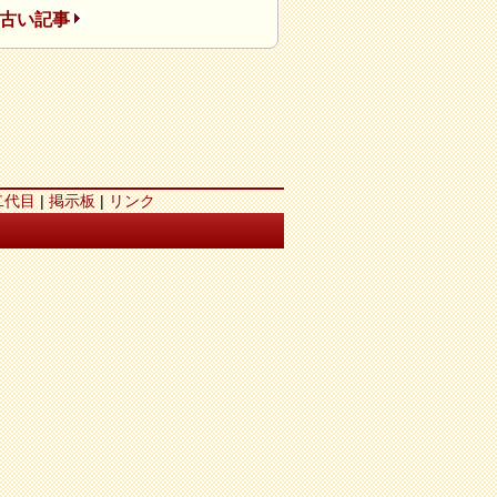
古い記事
二代目
|
掲示板
|
リンク