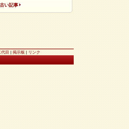
古い記事
二代目
|
掲示板
|
リンク