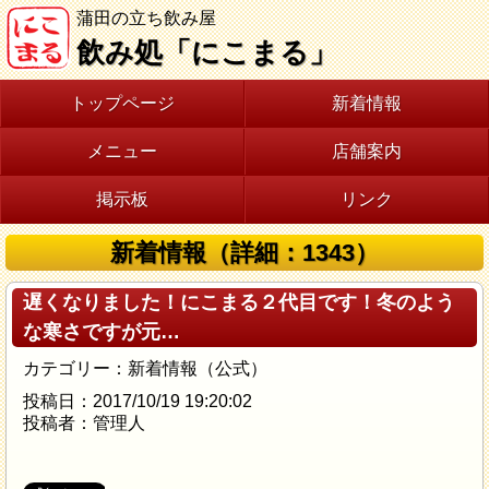
蒲田の立ち飲み屋
飲み処「にこまる」
トップページ
新着情報
メニュー
店舗案内
掲示板
リンク
新着情報（詳細：1343）
遅くなりました！にこまる２代目です！冬のよう
な寒さですが元…
カテゴリー：新着情報（公式）
投稿日：2017/10/19 19:20:02
投稿者：管理人