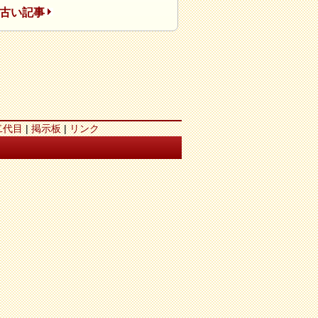
古い記事
二代目
|
掲示板
|
リンク