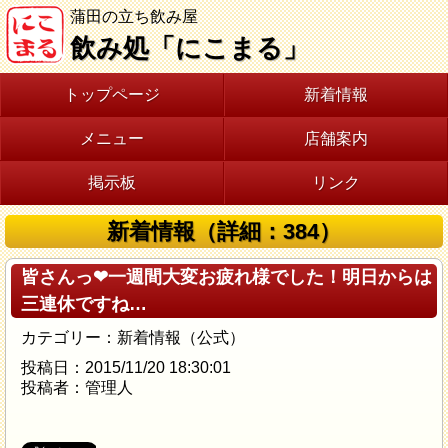
蒲田の立ち飲み屋
飲み処「にこまる」
トップページ
新着情報
メニュー
店舗案内
掲示板
リンク
新着情報（詳細：384）
皆さんっ❤一週間大変お疲れ様でした！明日からは
三連休ですね…
カテゴリー：新着情報（公式）
投稿日：2015/11/20 18:30:01
投稿者：管理人