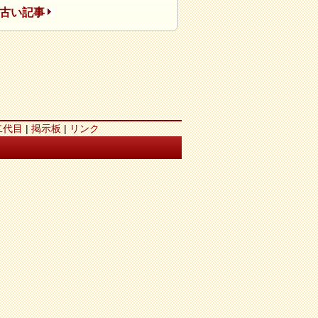
古い記事
二代目
|
掲示板
|
リンク