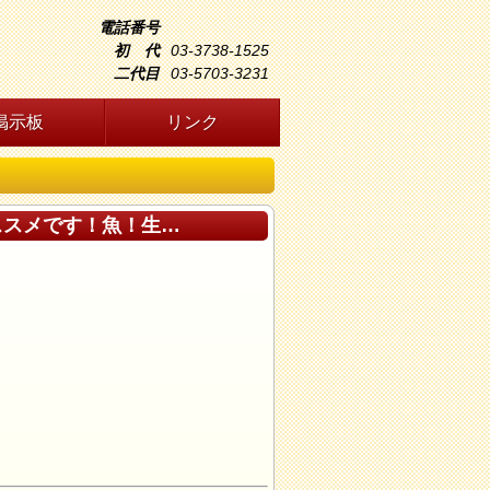
電話番号
初 代
03-3738-1525
二代目
03-5703-3231
掲示板
リンク
ススメです！魚！生…