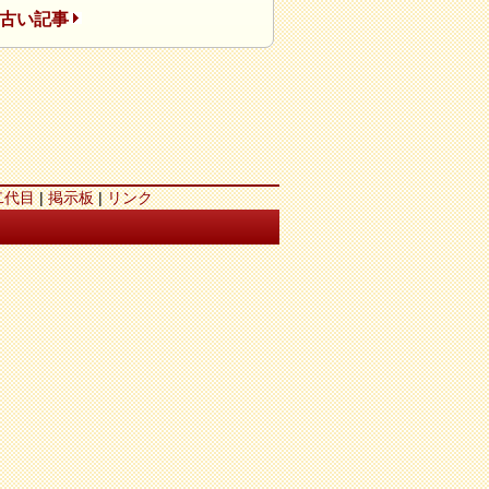
古い記事
二代目
|
掲示板
|
リンク