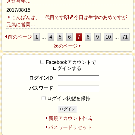
メ✩ 今年…
2017/08/15
こんばんは、二代目です🙌💕今日は生憎のあめですが
元気に営業…
前のページ
1
…
4
5
6
7
8
9
10
…
71
次のページ
Facebookアカウントで
ログインする
ログインID
パスワード
ログイン状態を保持
新規アカウント作成
パスワードリセット