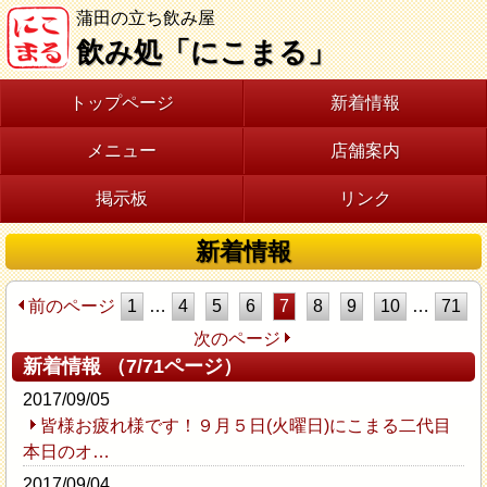
蒲田の立ち飲み屋
飲み処「にこまる」
トップページ
新着情報
メニュー
店舗案内
掲示板
リンク
新着情報
前のページ
1
…
4
5
6
7
8
9
10
…
71
次のページ
新着情報 （7/71ページ）
2017/09/05
皆様お疲れ様です！９月５日(火曜日)にこまる二代目
本日のオ…
2017/09/04