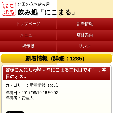
蒲田の立ち飲み屋
飲み処「にこまる」
トップページ
新着情報
メニュー
店舗案内
掲示板
リンク
新着情報（詳細：1285）
皆様こんにちわ🌺☺️🍺にこまる二代目です！〔 本
日のオス…
カテゴリー：新着情報（公式）
投稿日：2017/08/19 16:50:02
投稿者：管理人